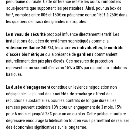
périurbaine ou rurale. Cette différence reflète les coûts immobiliers
sous-jacents que supportent les prestataires. Ainsi, pour un box de
5m², comptez entre 80€ et 150€ en périphérie contre 150€ à 250€ dans
les quartiers centraux des grandes métropoles.
Le
niveau de sécurité
proposé influence directement le tarif. Les
installations équipées de systèmes sophistiqués comme la
vidéosurveillance 24h/24
, les
alarmes individuelles
, le
contrôle
d’accès biométrique
ou la présence de
gardiens
commandent
naturellement des prix plus élevés. Ces mesures de protection
représentent un surcoût d’environ 15% à 30% par rapport aux solutions
basiques.
La
durée d’engagement
constitue un levier de négociation non
négligeable. La plupart des
sociétés de stockage
offrent des
réductions substantielles pour les contrats de longue durée. Les
remises peuvent atteindre 10% pour un engagement de 3 mois, 15%
pour 6 mois et jusqu’à 25% pour un an ou plus. Cette politique tarifaire
dégressive encourage la fidélisation tout en vous permettant de réaliser
des économies significatives sur le long terme.