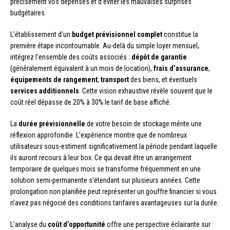
précisément vos dépenses et d’éviter les mauvaises surprises
budgétaires.
L’établissement d’un
budget prévisionnel complet
constitue la
première étape incontournable. Au-delà du simple loyer mensuel,
intégrez l’ensemble des coûts associés :
dépôt de garantie
(généralement équivalent à un mois de location),
frais d’assurance
,
équipements de rangement
,
transport
des biens, et éventuels
services additionnels
. Cette vision exhaustive révèle souvent que le
coût réel dépasse de 20% à 30% le tarif de base affiché.
La
durée prévisionnelle
de votre besoin de stockage mérite une
réflexion approfondie. L’expérience montre que de nombreux
utilisateurs sous-estiment significativement la période pendant laquelle
ils auront recours à leur box. Ce qui devait être un arrangement
temporaire de quelques mois se transforme fréquemment en une
solution semi-permanente s’étendant sur plusieurs années. Cette
prolongation non planifiée peut représenter un gouffre financier si vous
n’avez pas négocié des conditions tarifaires avantageuses sur la durée.
L’analyse du
coût d’opportunité
offre une perspective éclairante sur