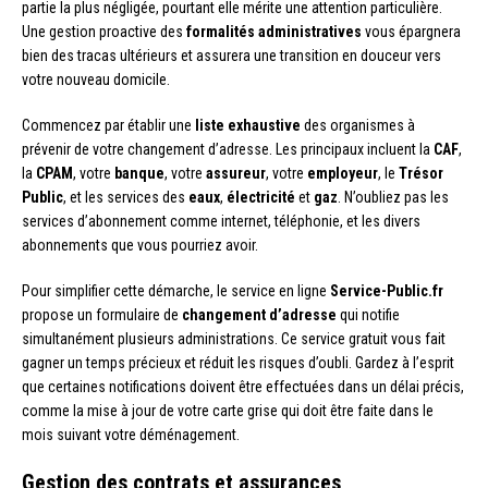
partie la plus négligée, pourtant elle mérite une attention particulière.
Une gestion proactive des
formalités administratives
vous épargnera
bien des tracas ultérieurs et assurera une transition en douceur vers
votre nouveau domicile.
Commencez par établir une
liste exhaustive
des organismes à
prévenir de votre changement d’adresse. Les principaux incluent la
CAF
,
la
CPAM
, votre
banque
, votre
assureur
, votre
employeur
, le
Trésor
Public
, et les services des
eaux
,
électricité
et
gaz
. N’oubliez pas les
services d’abonnement comme internet, téléphonie, et les divers
abonnements que vous pourriez avoir.
Pour simplifier cette démarche, le service en ligne
Service-Public.fr
propose un formulaire de
changement d’adresse
qui notifie
simultanément plusieurs administrations. Ce service gratuit vous fait
gagner un temps précieux et réduit les risques d’oubli. Gardez à l’esprit
que certaines notifications doivent être effectuées dans un délai précis,
comme la mise à jour de votre carte grise qui doit être faite dans le
mois suivant votre déménagement.
Gestion des contrats et assurances