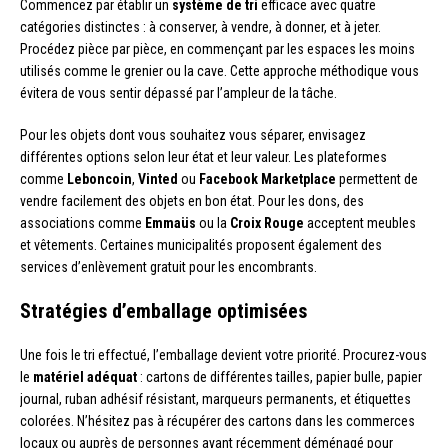
Commencez par établir un
système de tri
efficace avec quatre
catégories distinctes : à conserver, à vendre, à donner, et à jeter.
Procédez pièce par pièce, en commençant par les espaces les moins
utilisés comme le grenier ou la cave. Cette approche méthodique vous
évitera de vous sentir dépassé par l’ampleur de la tâche.
Pour les objets dont vous souhaitez vous séparer, envisagez
différentes options selon leur état et leur valeur. Les plateformes
comme
Leboncoin
,
Vinted
ou
Facebook Marketplace
permettent de
vendre facilement des objets en bon état. Pour les dons, des
associations comme
Emmaüs
ou la
Croix Rouge
acceptent meubles
et vêtements. Certaines municipalités proposent également des
services d’enlèvement gratuit pour les encombrants.
Stratégies d’emballage optimisées
Une fois le tri effectué, l’emballage devient votre priorité. Procurez-vous
le
matériel adéquat
: cartons de différentes tailles, papier bulle, papier
journal, ruban adhésif résistant, marqueurs permanents, et étiquettes
colorées. N’hésitez pas à récupérer des cartons dans les commerces
locaux ou auprès de personnes ayant récemment déménagé pour