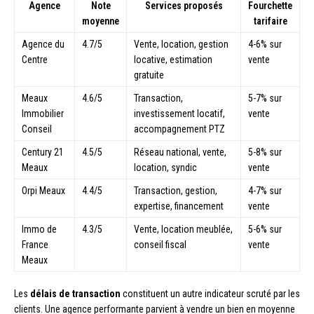
Agence
Note
Services proposés
Fourchette
moyenne
tarifaire
Agence du
4.7/5
Vente, location, gestion
4-6% sur
Centre
locative, estimation
vente
gratuite
Meaux
4.6/5
Transaction,
5-7% sur
Immobilier
investissement locatif,
vente
Conseil
accompagnement PTZ
Century 21
4.5/5
Réseau national, vente,
5-8% sur
Meaux
location, syndic
vente
Orpi Meaux
4.4/5
Transaction, gestion,
4-7% sur
expertise, financement
vente
Immo de
4.3/5
Vente, location meublée,
5-6% sur
France
conseil fiscal
vente
Meaux
Les
délais de transaction
constituent un autre indicateur scruté par les
clients. Une agence performante parvient à vendre un bien en moyenne