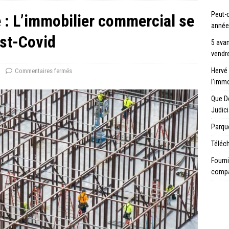
Peut-o
 : L’immobilier commercial se
année
ost-Covid
5 avan
vendre
Hervé 
Commentaires fermés
l’immo
Que D
Judici
Parque
Téléch
Fourni
compa