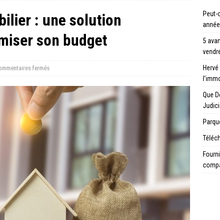
Peut-o
ilier : une solution
année
imiser son budget
5 avan
vendre
Hervé 
ommentaires fermés
l’immo
Que D
Judici
Parque
Téléch
Fourni
compa