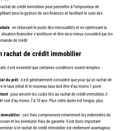
e rachat de crédit immobilier peut permettre à l’emprunteur de
ifiant ainsi la gestion de ses finances et facilitant le suivi des
lobale
: en réduisant le poids des mensualités et en optimisant la
 situation financière s’améliorer et être ainsi mieux considéré par les
emande de crédit.
n rachat de crédit immobilier
ant, il est essentiel que certaines conditions soient remplies :
ial du prêt
: il est généralement considéré que pour qu’un rachat de
re le taux initial et le nouveau taux doit être d’au moins 1 point.
rtant
: pour amortir les coûts liés au rachat de crédit immobilier, il
 soit d’au moins 7 à 10 ans. Plus cette durée est longue, plus
t immobilier
: ces frais comprennent notamment les indemnités de
ssier et les éventuels frais de garantie. Il est donc important
rminer si le rachat de crédit immobilier est réellement avantageux.