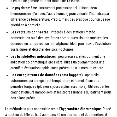
d’entrée de gamme coûtent moins de 15 euros.
Le psychromètre
: instrument professionnel utilisant deux
thermomètres (l’un sec, l’autre humide) pour calculer l’humidité par
différence de température. Précis, mais peu pratique pour un usage
quotidien à domicile.
Les capteurs connectés
: intégrés à des stations météo
domestiques ou à des systèmes domotiques, ils transmettent les
données en temps réel sur smartphone. Idéal pour suivre l’évolution
sur la durée et détecter des pics nocturnes.
Les bandelettes indicatrices
: peu précises, elles donnent une
indication colorimétrique grossière. Utiles uniquement pour une
première évaluation rapide, sans prétention à la mesure exacte.
Les enregistreurs de données (data loggers)
: appareils
autonomes qui enregistrent température et humidité sur des
périodes longues (plusieurs jours à plusieurs mois). Utilisés par les
diagnostiqueurs immobiliers et les professionnels du bâtiment pour
des bilans précis.
La méthode la plus accessible reste l’
hygromètre électronique
. Placé
à hauteur de tête de lit, à au moins 50 cm des murs et des fenêtres, il