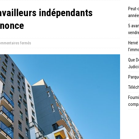
Peut-o
availleurs indépendants
année
nnonce
5 avan
vendre
Hervé 
mmentaires fermés
l’immo
Que D
Judici
Parque
Téléch
Fourni
compa