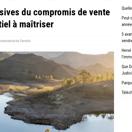
Quelle
sives du compromis de vente
Peut-o
el à maîtriser
année
5 avan
vendre
ommentaires fermés
Hervé 
l’immo
Que D
Judici
Parque
Téléch