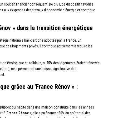
n soutien financier conséquent. De plus, ce dispositif favorise
ées aux exigences des travaux d’économie d’énergie et contribue
énov » dans la transition énergétique
ratégie nationale bas-carbone adoptée par la France. En
que des logements privés, il contribue activement à réduire les
sition écologique et solidaire, si 75% des logements étaient rénovés
on), cela permettrait une baisse significative des
iel.
ique grâce au ‘France Rénov » :
e Dupont qui habite dans une maison construite dans les années
itif
‘France Rénov »
, elle a pu financer 80% du coût total des