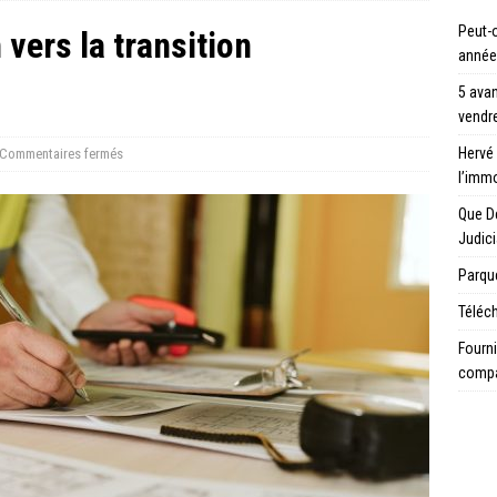
Peut-o
vers la transition
année
5 avan
vendre
Hervé 
Commentaires fermés
l’immo
Que D
Judici
Parque
Téléch
Fourni
compa